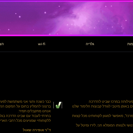
מות
גלריה
wi-fi
הצה
פעילותה במרכז שביט להדרכה
כבר כשנה וחצי אני משתמשת לפעיל
 באופן מיטבי לגודל קבוצות הלימוד שלנו
ברצוני להמליץ בחום על המקום הנע
אנחנו מתקבלים תמיד.
כז", מאפשר למגוון לקוחותינו מכל קצוות
בחרתי לעבוד עם שביט הדרכה בגלל
ללקוחותיי שמגיעים מכל רחבי הארץ
שי ולצוותו המופלא חני, לירז ומיטל על
ד"ר אופירה שאול