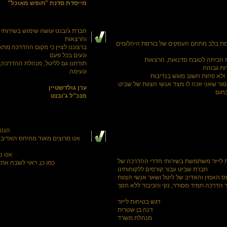
מייסדת סדנת "חופש מאוכל"
חברת ג'ובנט עושה שימוש בשירותי
והרצאות
ת בלב מתחם העסקים של בורסת היהלומים
ברצוננו לציין כי מקום ההדרכה מתאי
ונעים בכל פעם
 הכיתה לטובת סדנאות, הרצאות
תודתנו גם לליטל, מנהלת ההדרכה, 
ות גבוהה
ונעימה
 ולא פחות חשוב מוגש בנדיבות
ור שאני זוכה לו מצד אנשי הצוות של שביט
ערן גולדשטיין
חום
מנכ"ל ג'ובנט
הננו
אנו מרוצים מאוד מהיחס האדיב ה
אנו נ
 לייזר משתמשת בשירותי חדרי ההדרכה של
כמו כן, ראוי לשבח את 
חברת שביט עבור קורסים ללקוחותינו
ס האמין והאדיב של ליטל ושאר אנשי הצוות
 הדרכה תמיד מסודר, נקי והכיבוד ללא חסך
דגש בטיחות לייזר
דנה בן שטרית
מנהלת משרד