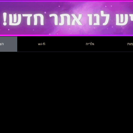
מות
גלריה
wi-fi
הצה